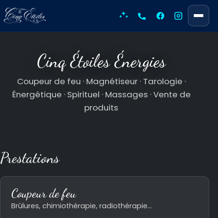
Aller
au
Ouvri
Accueil
0450986517
Facebook
Instagram
contenu
COUPEUR DE FEU
Cinq Étoiles Énergies
MAGNÉTISEUR
Coupeur de feu · Magnétiseur · Tarologie ·
Énergétique · Spirituel · Massages · Vente de
TAROLOGIE
produits
ÉNERGÉTIQUE
SPIRITUEL
Prestations
MASSAGES
Coupeur de feu
VENTE DE PRODUITS
Brûlures, chimiothérapie, radiothérapie…